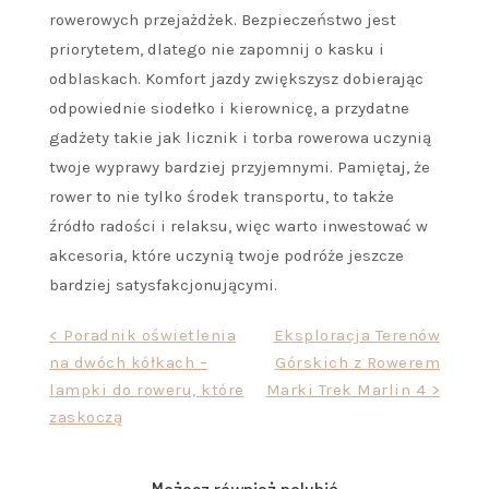
rowerowych przejażdżek. Bezpieczeństwo jest
priorytetem, dlatego nie zapomnij o kasku i
odblaskach. Komfort jazdy zwiększysz dobierając
odpowiednie siodełko i kierownicę, a przydatne
gadżety takie jak licznik i torba rowerowa uczynią
twoje wyprawy bardziej przyjemnymi. Pamiętaj, że
rower to nie tylko środek transportu, to także
źródło radości i relaksu, więc warto inwestować w
akcesoria, które uczynią twoje podróże jeszcze
bardziej satysfakcjonującymi.
Nawigacja
< Poradnik oświetlenia
Eksploracja Terenów
na dwóch kółkach –
Górskich z Rowerem
wpisu
lampki do roweru, które
Marki Trek Marlin 4 >
zaskoczą