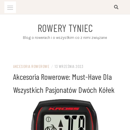
Przejdź
do
treści
ROWERY TYNIEC
Blog o rowerach i o wszystkim co z nimi związane
AKCESORIA ROWEROWE
/
13 WRZEŚNIA 2023
Akcesoria Rowerowe: Must-Have Dla
Wszystkich Pasjonatów Dwóch Kółek