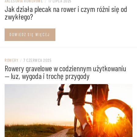
AKCESORIA ROWEROWE
/
17 LIPCA 2025
Jak działa plecak na rower i czym różni się od
zwykłego?
DOWIEDZ SIĘ WIĘCEJ
ROWERY
/
7 CZERWCA 2025
Rowery gravelowe w codziennym użytkowaniu
— luz, wygoda i trochę przygody