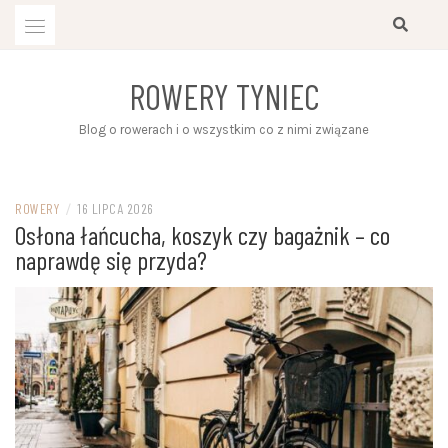
Przejdź
do
treści
ROWERY TYNIEC
Blog o rowerach i o wszystkim co z nimi związane
ROWERY
/
16 LIPCA 2026
Osłona łańcucha, koszyk czy bagażnik – co
naprawdę się przyda?