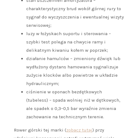
stan uszczelnień amortyzatora –
charakterystyczny brud wokół górnej rury to
sygnał do wyczyszczenia i ewentualnej wizyty
serwisowej;
luzy w łożyskach suportu i sterowania –
szybki test polega na chwycie ramy i
delikatnym kiwaniu kołem w poprzek;
działanie hamulców – zmieniony dźwięk lub
wydłużony dystans hamowania sygnalizuje
zużycie klocków albo powietrze w układzie
hydraulicznym;
ciśnienie w oponach bezdętkowych
(tubeless) – spada wolniej niż w dętkowych,
ale spadek o 0,3–0,5 bar wyraźnie zmienia
zachowanie na technicznym terenie.
Rower górski tej marki (
zobacz tutaj
) przy