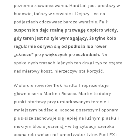
poziomie zaawansowania. Hardtail jest prostszy w
budowie, tańszy w serwisie i lżejszy – co na
podjazdach odczuwasz bardzo wyraźnie.
Full-
suspension daje realną przewagę dopiero wtedy,
gdy teren jest na tyle wymagający, że tylne koło
regularnie odrywa się od podłoża lub rower
„skacze” przy większych przeszkodach.
Na
spokojnych trasach leśnych ten drugi typ to często
nadmiarowy koszt, nierzeczywista korzyść.
W ofercie rowerów Trek hardtail reprezentuje
głównie seria Marlin i Roscoe. Marlin to dobry
punkt startowy przy umiarkowanym terenie i
mniejszym budżecie. Roscoe z szerszymi oponami
plus-size zachowuje się lepiej na luźnym piasku i
mokrym błocie jesienią – w tej sytuacji szeroka
opona robi więcej niż amortyzator tylny. Fuel EX i