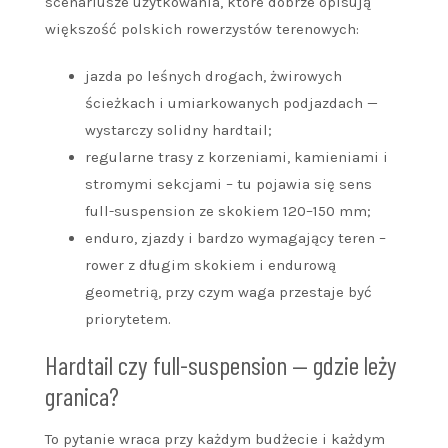
scenariusze użytkowania, które dobrze opisują
większość polskich rowerzystów terenowych:
jazda po leśnych drogach, żwirowych
ścieżkach i umiarkowanych podjazdach —
wystarczy solidny hardtail;
regularne trasy z korzeniami, kamieniami i
stromymi sekcjami – tu pojawia się sens
full-suspension ze skokiem 120–150 mm;
enduro, zjazdy i bardzo wymagający teren –
rower z długim skokiem i endurową
geometrią, przy czym waga przestaje być
priorytetem.
Hardtail czy full-suspension — gdzie leży
granica?
To pytanie wraca przy każdym budżecie i każdym