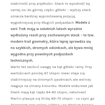
stabilność przy prędkości. Stack to wysokość tej
samej osi do górnej części główki – wyższy stack
oznacza bardziej wyprostowaną pozycję,
wygodniejszą przy długich podjazdach.
Modele z
serii Trek mają w ostatnich latach wyraźnie
wydłużony reach przy zachowanym stack – to tzw.
modern trail geometry, która lepiej sprawdza się
na szybkich, stromych odcinkach, ale bywa mniej
wygodna przy powolnych podjazdach
technicznych.
Warto też zwrócić uwagę na kąt główki ramy. Przy
wartościach poniżej 67 stopni rower staje się
stabilniejszy na stromych zjezdniach, ale wolniej
reaguje na zmiany kierunku. Modele endurowe jak
Slash mają kąt rzędu 64–65 stopni, natomiast
Marlin plasuje się bliżej 69–70 stopni – co czyni go
żwawszym przy wolnej jeździe i po płaskim terenie.