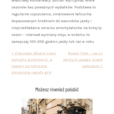
właściwej konserwacji potrafi wytrzymać wiele
sezonów bez poważnych wydatków. Podstawa to
regularne czyszczenie, smarowanie łańcucha
dopasowanym środkiem do warunków jazdy i
nieprzekładanie serwisu amortyzatorów na kolejny
sezon – interwał wymiany oleju w widelcu to
zazwyczaj 100–200 godzin jazdy lub raz w roku.
Nawigacja
< Dlaczego długie trasy
Rower Trek – na co
potrafią zniechęcić, a
zwrócić uwagę przed
wpisu
rowery turystyczne
zakupem >
zmieniają reguły gry!
Możesz również polubić