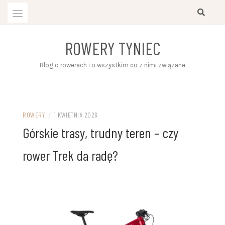
Przejdź
do
treści
ROWERY TYNIEC
Blog o rowerach i o wszystkim co z nimi związane
ROWERY
/
1 KWIETNIA 2026
Górskie trasy, trudny teren – czy
rower Trek da radę?