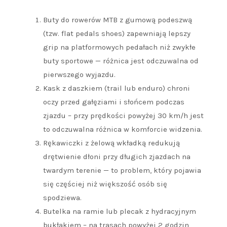
Buty do rowerów MTB z gumową podeszwą
(tzw. flat pedals shoes) zapewniają lepszy
grip na platformowych pedałach niż zwykłe
buty sportowe — różnica jest odczuwalna od
pierwszego wyjazdu.
Kask z daszkiem (trail lub enduro) chroni
oczy przed gałęziami i słońcem podczas
zjazdu – przy prędkości powyżej 30 km/h jest
to odczuwalna różnica w komforcie widzenia.
Rękawiczki z żelową wkładką redukują
drętwienie dłoni przy długich zjazdach na
twardym terenie — to problem, który pojawia
się częściej niż większość osób się
spodziewa.
Butelka na ramie lub plecak z hydracyjnym
bukłakiem – na trasach powyżej 2 godzin