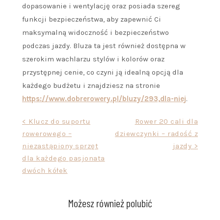
dopasowanie i wentylację oraz posiada szereg
funkcji bezpieczeństwa, aby zapewnić Ci
maksymalną widoczność i bezpieczeństwo
podczas jazdy. Bluza ta jest również dostępna w
szerokim wachlarzu stylów i kolorów oraz
przystępnej cenie, co czyni ją idealną opcją dla
każdego budżetu i znajdziesz na stronie
https://www.dobrerowery.pl/bluzy/293,dla-niej
.
Nawigacja
< Klucz do suportu
Rower 20 cali dla
rowerowego –
dziewczynki – radość z
wpisu
niezastąpiony sprzęt
jazdy >
dla każdego pasjonata
dwóch kółek
Możesz również polubić