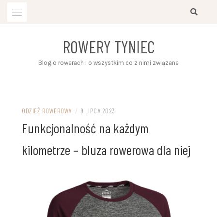
Przejdź
do
treści
ROWERY TYNIEC
Blog o rowerach i o wszystkim co z nimi związane
ODZIEŻ ROWEROWA
/
9 LIPCA 2023
Funkcjonalność na każdym
kilometrze – bluza rowerowa dla niej