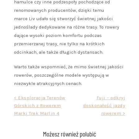
hamulce czy inne podzespoły pochodzące od
renomowanych producentów, dzięki temu
marce Liv udało się stworzyć świetnej jakości
jednoślady dedykowane na różne trasy. To rowery
dające wysoki poziom komfortu podczas
przemierzanej trasy, nie tylko na krótkich
odcinkach, ale także długich dystansach.
Warto także wspomnieć, że mimo świetnej jakości
rowerów, poszczególne modele występują w
niezwykle atrakcyjnych cenach.
Nawigacja
< Eksploracja Terenów
Fuji – odkryj
Górskich z Rowerem
doskonałość jazdy
wpisu
Marki Trek Marlin 4
rowerem >
Możesz również polubić