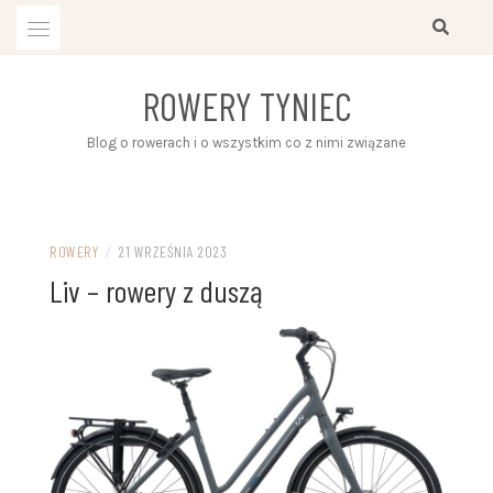
Przejdź
do
treści
ROWERY TYNIEC
Blog o rowerach i o wszystkim co z nimi związane
ROWERY
/
21 WRZEŚNIA 2023
Liv – rowery z duszą