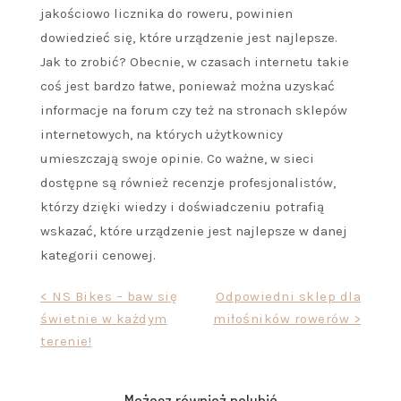
jakościowo licznika do roweru, powinien
dowiedzieć się, które urządzenie jest najlepsze.
Jak to zrobić? Obecnie, w czasach internetu takie
coś jest bardzo łatwe, ponieważ można uzyskać
informacje na forum czy też na stronach sklepów
internetowych, na których użytkownicy
umieszczają swoje opinie. Co ważne, w sieci
dostępne są również recenzje profesjonalistów,
którzy dzięki wiedzy i doświadczeniu potrafią
wskazać, które urządzenie jest najlepsze w danej
kategorii cenowej.
Nawigacja
< NS Bikes – baw się
Odpowiedni sklep dla
świetnie w każdym
miłośników rowerów >
wpisu
terenie!
Możesz również polubić