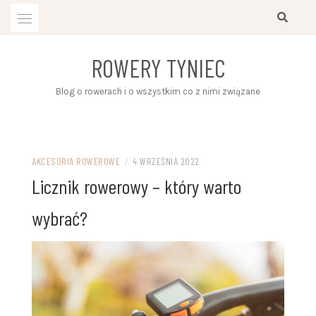
Przejdź
do
treści
ROWERY TYNIEC
Blog o rowerach i o wszystkim co z nimi związane
AKCESORIA ROWEROWE
/
4 WRZEŚNIA 2022
Licznik rowerowy – który warto
wybrać?