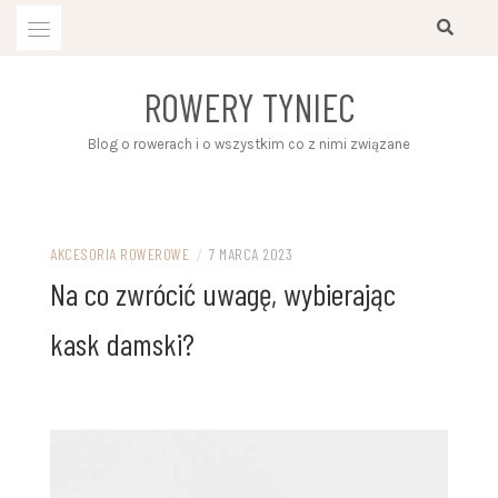
Przejdź
do
treści
ROWERY TYNIEC
Blog o rowerach i o wszystkim co z nimi związane
AKCESORIA ROWEROWE
/
7 MARCA 2023
Na co zwrócić uwagę, wybierając
kask damski?