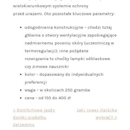
wielokierunkowym systemie ochrony
przed urazami. Oto pozostałe kluczowe parametry:
udogodnienia konstrukcyjne – chodzi tutaj
głównie o otwory wentylacyjne zapobiegające
nadmiernemu poceniu skóry (uczestniczą w
termoregulacji); inne pożądane
rozwiązania to choćby lampki odblaskowe
czy zimowe nauszniki
kolor – dopasowany do indywidualnych
preferencji
waga – w okolicach 250 gramów
cena – od 150 do 400 zł
Nawigacja
< Komfortowe jazdy
Jaki rower Haibike
dzięki siodełku
wybrać? >
wpisu
żelowemu