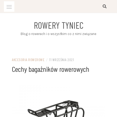
Przejdź
do
treści
ROWERY TYNIEC
Blog o rowerach i o wszystkim co z nimi związane
AKCESORIA ROWEROWE
/
11 WRZEŚNIA 2021
Cechy bagażników rowerowych