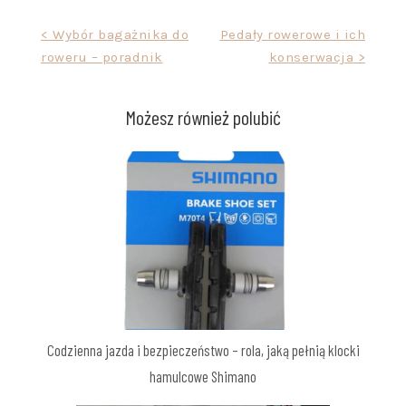
Nawigacja
< Wybór bagażnika do
Pedały rowerowe i ich
roweru – poradnik
konserwacja >
wpisu
Możesz również polubić
Codzienna jazda i bezpieczeństwo – rola, jaką pełnią klocki
hamulcowe Shimano