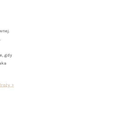
wnej.
.
e, gdy
aka
roży >