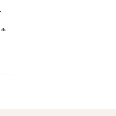
 dla
w