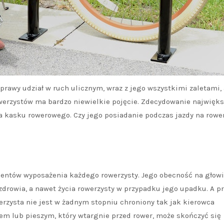
oprawy udział w ruch ulicznym, wraz z jego wszystkimi zaletami, 
werzystów ma bardzo niewielkie pojęcie. Zdecydowanie najwięk
 kasku rowerowego. Czy jego posiadanie podczas jazdy na rowe
mentów wyposażenia każdego rowerzysty. Jego obecność na głow
rowia, a nawet życia rowerzysty w przypadku jego upadku. A pr
werzysta nie jest w żadnym stopniu chroniony tak jak kierowca
em lub pieszym, który wtargnie przed rower, może skończyć się