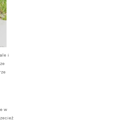
ale i
sze
rze
ie w
zecież