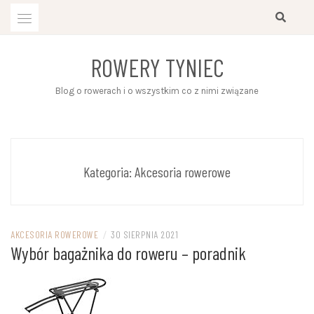
Przejdź
do
treści
ROWERY TYNIEC
Blog o rowerach i o wszystkim co z nimi związane
Kategoria:
Akcesoria rowerowe
AKCESORIA ROWEROWE
/
30 SIERPNIA 2021
Wybór bagażnika do roweru – poradnik