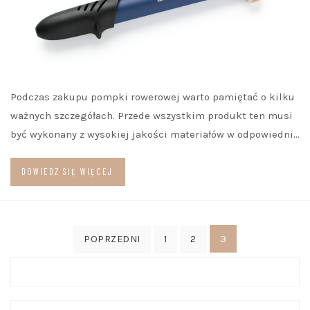
Podczas zakupu pompki rowerowej warto pamiętać o kilku
ważnych szczegółach. Przede wszystkim produkt ten musi
być wykonany z wysokiej jakości materiałów w odpowiedni…
DOWIEDZ SIĘ WIĘCEJ
Stronicowanie
3
POPRZEDNI
1
2
wpisów